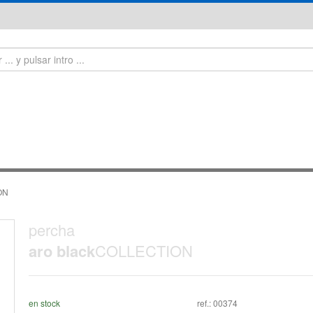
ON
percha
aro black
COLLECTION
en stock
ref.:
00374