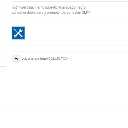
latón con tratamiento superficial acabado negro
adhesivo doble cara y promotor de adhesión 3M™.
volver a:
COLLECTION
aro black