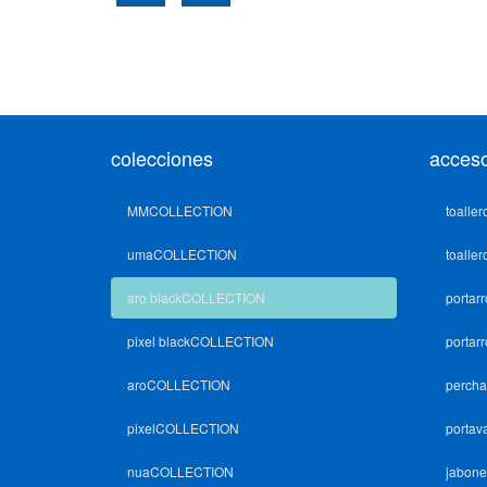
colecciones
acceso
MMCOLLECTION
toaller
umaCOLLECTION
toaller
aro blackCOLLECTION
portarr
pixel blackCOLLECTION
portarr
aroCOLLECTION
percha
pixelCOLLECTION
portav
nuaCOLLECTION
jabone