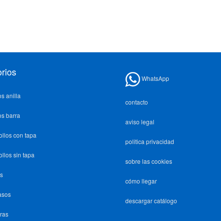
rios
WhatsApp
os anilla
contacto
os barra
aviso legal
ollos con tapa
politica privacidad
ollos sin tapa
sobre las cookies
s
cómo llegar
asos
descargar catálogo
ras