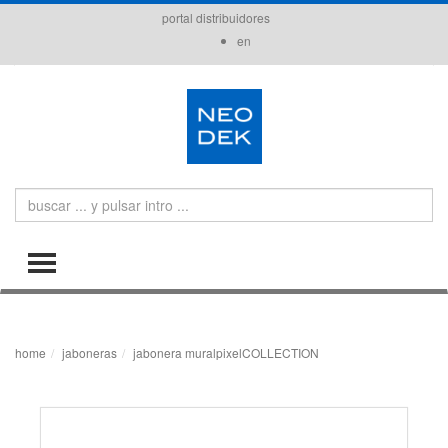
portal distribuidores
en
Search
TOGGLE MENU
home
jaboneras
jabonera muralpixelCOLLECTION