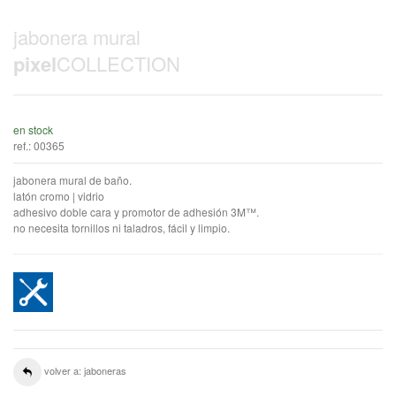
jabonera mural
pixel
COLLECTION
en stock
ref.:
00365
jabonera mural de baño.
latón cromo | vidrio
adhesivo doble cara y promotor de adhesión 3M™.
no necesita tornillos ni taladros, fácil y limpio.
volver a: jaboneras