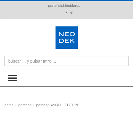
portal distribuidores
en
Search
TOGGLE MENU
home
perchas
perchapixelCOLLECTION