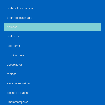
portarrollos con tapa
portarrollos sin tapa
perchas
portavasos
jaboneras
dosificadores
escobilleros
repisas
asas de seguridad
cestas de ducha
limpiamamparas