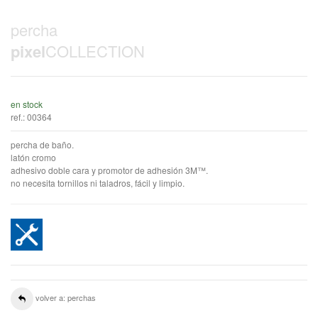
percha
pixel
COLLECTION
en stock
ref.:
00364
percha de baño.
latón cromo
adhesivo doble cara y promotor de adhesión 3M™.
no necesita tornillos ni taladros, fácil y limpio.
volver a: perchas